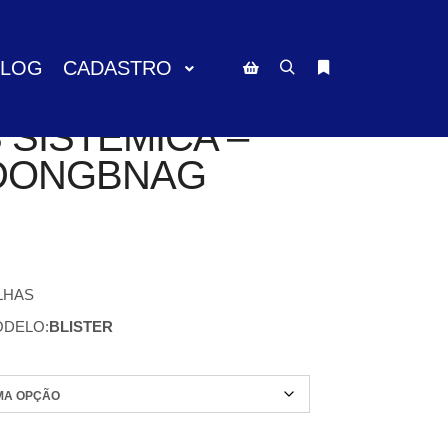
BLOG
CADASTRO
Pesquisa
Mais informações
Barra lateral da loja
SISTÊMICA –
– DONGBNAG
LHAS
DELO:
BLISTER