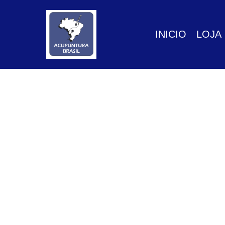
GTM-P3FN2X9X
INICIO
LOJA