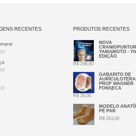
GENS RECENTES
PRODUTOS RECENTES
NOVA
omprar
CRANIOPUNTUR
018
YAMAMOTO - YNS
EDIÇÃO
ça
R$
298,00
018
GABARITO DE
AURÍCULOTERAP
PROF WAGNER
018
FONSECA
R$
25,00
MODELO ANATÔ
PÉ PAR
R$
253,00