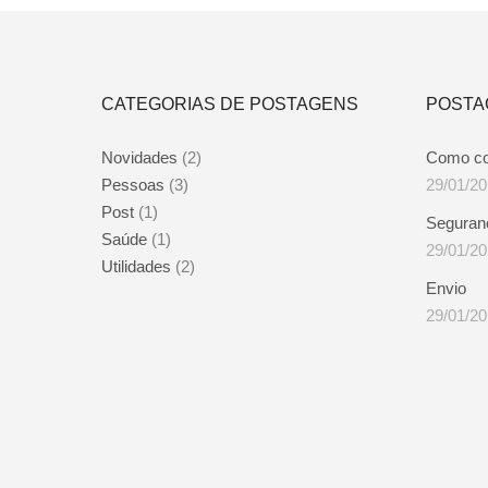
variantes.
As
opções
podem
ser
CATEGORIAS DE POSTAGENS
POSTA
escolhidas
na
página
Novidades
(2)
Como c
do
produto
Pessoas
(3)
29/01/2
Post
(1)
Seguran
Saúde
(1)
29/01/2
Utilidades
(2)
Envio
29/01/2