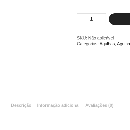
Agulhas
Sistêmica
-
C/1000
-
SKU:
Não aplicável
DongBnag
Categorias:
Agulhas
,
Agulha
quantidade
Descrição
Informação adicional
Avaliações (0)