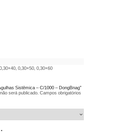
 0,30×40, 0,30×50, 0,30×60
 “Agulhas Sistêmica – C/1000 – DongBnag”
não será publicado.
Campos obrigatórios
o
*