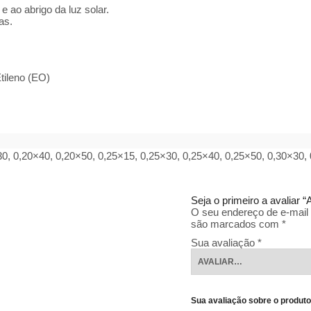
 ao abrigo da luz solar.
as.
tileno (EO)
30, 0,20×40, 0,20×50, 0,25×15, 0,25×30, 0,25×40, 0,25×50, 0,30×30,
Seja o primeiro a avaliar
O seu endereço de e-mail 
são marcados com
*
Sua avaliação
*
Sua avaliação sobre o produt