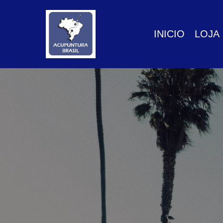
GTM-P3FN2X9X
INICIO
LOJA