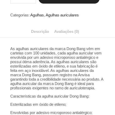
1.5
-
C/100
Categorias:
Agulhas
,
Agulhas auriculares
Unidades
-
DongBang
quantidade
Descrição
Avaliações (0)
As agulhas auriculares da marca Dong Bang vêm em
cartelas com 100 unidades, cada agulha auricular vem
envolvida por um adesivo microporoso antialérgico e
possui ótima aderência. As agulhas auriculares são
esterilizadas em óxido de etileno, e sua fabricação é
feita em aço inoxidável. As agulhas auriculares da
marca Dong Bang, possuem registro na Anvisa
garantindo toda a credibilidade necessária ao produto. A
agulha auricular da marca Dong Bang é ideal para
profissionais exigentes no ramo de auriculoterapia.
Características da agulha auricular Dong Bang:
Esterilizadas em óxido de etileno;
Envolvidas por adesivo microporoso antialérgico;