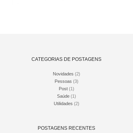
Adicionar ao carrinho
Adicionar ao carrinho
R$
470,00
CATEGORIAS DE POSTAGENS
Novidades
(2)
Pessoas
(3)
Post
(1)
Saúde
(1)
Utilidades
(2)
POSTAGENS RECENTES