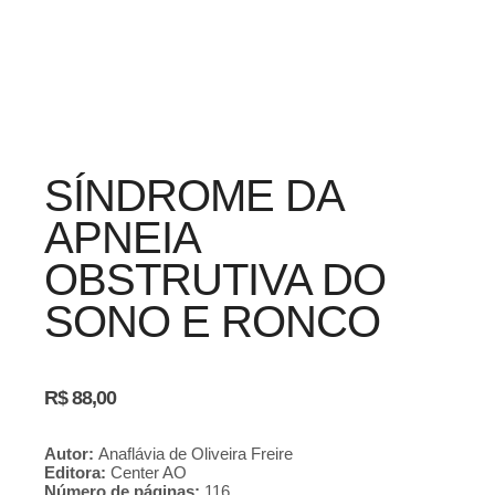
SÍNDROME DA
APNEIA
OBSTRUTIVA DO
SONO E RONCO
R$
88,00
Autor:
Anaflávia de Oliveira Freire
Editora:
Center AO
Número de páginas:
116