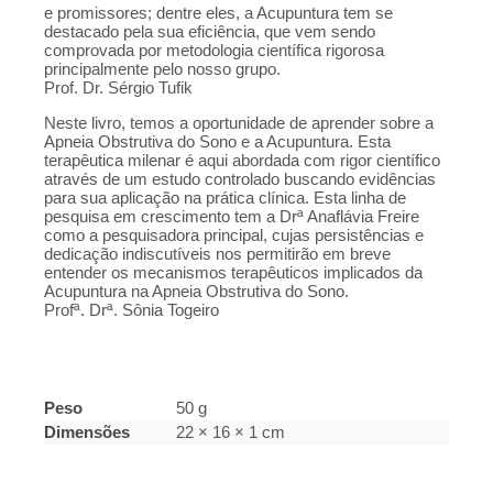
e promissores; dentre eles, a Acupuntura tem se
destacado pela sua eficiência, que vem sendo
comprovada por metodologia científica rigorosa
principalmente pelo nosso grupo.
Prof. Dr. Sérgio Tufik
Neste livro, temos a oportunidade de aprender sobre a
Apneia Obstrutiva do Sono e a Acupuntura. Esta
terapêutica milenar é aqui abordada com rigor científico
através de um estudo controlado buscando evidências
para sua aplicação na prática clínica. Esta linha de
pesquisa em crescimento tem a Drª Anaflávia Freire
como a pesquisadora principal, cujas persistências e
dedicação indiscutíveis nos permitirão em breve
entender os mecanismos terapêuticos implicados da
Acupuntura na Apneia Obstrutiva do Sono.
Profª. Drª. Sônia Togeiro
Peso
50 g
Dimensões
22 × 16 × 1 cm