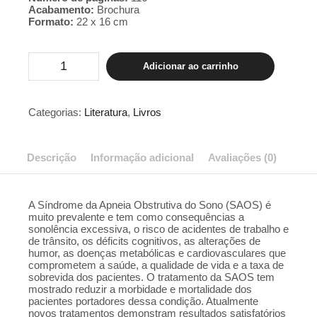
Acabamento:
Brochura
Formato:
22 x 16 cm
SÍNDROME
Adicionar ao carrinho
DA
APNEIA
OBSTRUTIVA
DO
Categorias:
Literatura
,
Livros
SONO
E
RONCO
quantidade
Descrição
Informação adicional
Avaliações (0)
A Síndrome da Apneia Obstrutiva do Sono (SAOS) é
muito prevalente e tem como consequências a
sonolência excessiva, o risco de acidentes de trabalho e
de trânsito, os déficits cognitivos, as alterações de
humor, as doenças metabólicas e cardiovasculares que
comprometem a saúde, a qualidade de vida e a taxa de
sobrevida dos pacientes. O tratamento da SAOS tem
mostrado reduzir a morbidade e mortalidade dos
pacientes portadores dessa condição. Atualmente
novos tratamentos demonstram resultados satisfatórios