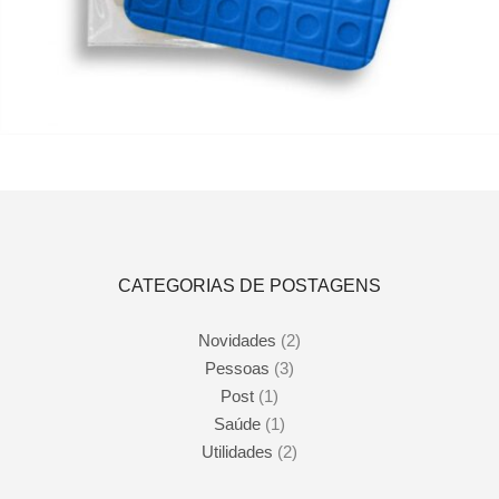
Este
Ver opções
produto
tem
várias
variantes.
As
opções
podem
CATEGORIAS DE POSTAGENS
ser
escolhidas
na
Novidades
(2)
página
Pessoas
(3)
do
produto
Post
(1)
Saúde
(1)
Utilidades
(2)