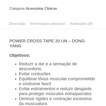
PEQUENO
-
Categoria:
Acessórios Clínicos
DONG
YANG
quantidade
Descrição
Informação adicional
Avaliações (0)
POWER CROSS TAPE 20 UN – DONG
YANG
Objetivos:
Reduzir a dor e a sensação de
desconforto.
Evitar contusões
Equilibrar tônus muscular comprometido
e síndrome fascil
Evitar estiramentos e reduzir desgaste
para proteger músculos enfraquecidos
Diminuir rigidez e contração excessiva
da muscuatura