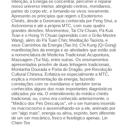
Intenção, a Energia se concentrar, percorrer e reparar
nosso universo interior, atingindo centros, meridianos,
partes do corpo etc. e tornando‑os vivos novamente.
Apresento os princípios que regem o Esoterismo
Chinês, desde a Geomancia conhecida por Feng Shui, a
Astronomia e até a própria MTC, com suas quatro
grandes divisões: Movimentos, Tai Chi Chuan, Pá Kuá
Tsan e o Hsing Yi Chuan (aprendido com o Grão-Mestre
Wang), além do Pá Tuan Chin; Meditação Taoísta, e
seus Caminhos da Energia (Tao In); Chi Kung (Qi Gong)
manifestações da energia e as atividades que estão sob
a nomenclatura de Medicina Tradicional: Acupuntura,
Massagem (Tui Ná), entre outras. Os ensinamentos
apresentados provêm de duas linhagens tradicionais,
Montanha Dourada e Porta do Dragão, pré-Revolução
Cultural Chinesa. Enfatiza‑se especialmente a MTC,
explica a movimentação da energia, fazendo
correlações com os meridianos e também torna
conhecidos alguns dos mais importantes diagnósticos
utilizados por ela. O entendimento do médico chinês
tradicional, ou, como era conhecido anteriormente, o
“Médico dos Pés Descalços”, vê o ser humano inserido
no macrocosmo e assemelhando‑se a ele, animado por
um “algo mais”, energia ou alma, espírito, bem diferente
de um ser mecânico, físico e fisiológico apenas. Lin
Chien Tse