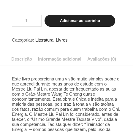
PEQUENO
Adicionar ao carrinho
TRATADO
DE
MEDICINA
ESOTÉRICA
Categorias:
Literatura
,
Livros
CHINESA
-
LIN
CHIEN
Descrição
Informação adicional
Avaliações (0)
TSE
quantidade
Este livro proporciona uma visão muito simples sobre o
que aprendi durante meus anos de estudo com o
Mestre Liu Pai Lin, apesar de ter frequentado as aulas
com o Grão-Mestre Wang Te Chong quase
concomitantemente. Esta obra é única e inédita para a
maioria das pessoas, pois traz à tona a visão taoísta
dos fatos, razão comum para quem trabalha com o Chi,
Energia. O Mestre Liu Pai Lin foi considerado, antes de
falecer, o “Último Grande Mestre Taoísta Vivo”, dada a
sua competência. Taoísta quer dizer: “Treinador da
Energia” – somos pessoas que fazem, pelo uso da