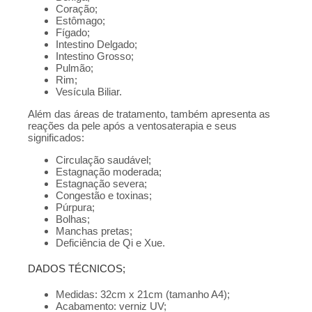
Coração;
Estômago;
Fígado;
Intestino Delgado;
Intestino Grosso;
Pulmão;
Rim;
Vesícula Biliar.
Além das áreas de tratamento, também apresenta as
reações da pele após a ventosaterapia e seus
significados:
Circulação saudável;
Estagnação moderada;
Estagnação severa;
Congestão e toxinas;
Púrpura;
Bolhas;
Manchas pretas;
Deficiência de Qi e Xue.
DADOS TÉCNICOS;
Medidas: 32cm x 21cm (tamanho A4);
Acabamento: verniz UV;