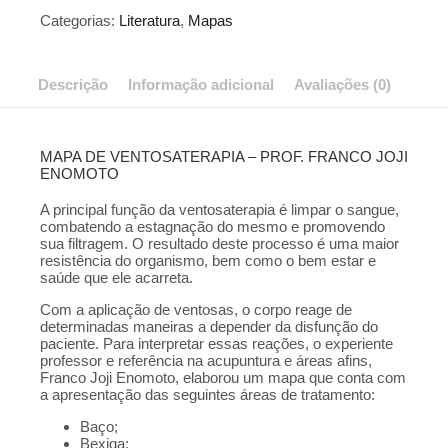
quantidade
Categorias:
Literatura
,
Mapas
Descrição
Informação adicional
Avaliações (0)
MAPA DE VENTOSATERAPIA – PROF. FRANCO JOJI
ENOMOTO
A principal função da ventosaterapia é limpar o sangue,
combatendo a estagnação do mesmo e promovendo
sua filtragem. O resultado deste processo é uma maior
resistência do organismo, bem como o bem estar e
saúde que ele acarreta.
Com a aplicação de ventosas, o corpo reage de
determinadas maneiras a depender da disfunção do
paciente. Para interpretar essas reações, o experiente
professor e referência na acupuntura e áreas afins,
Franco Joji Enomoto, elaborou um mapa que conta com
a apresentação das seguintes áreas de tratamento:
Baço;
Bexiga;