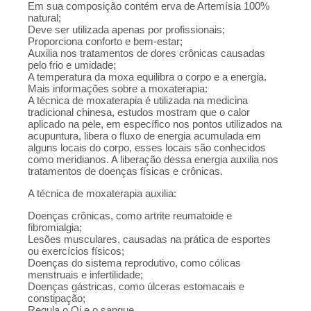
Em sua composição contém erva de Artemísia 100%
natural;
Deve ser utilizada apenas por profissionais;
Proporciona conforto e bem-estar;
Auxilia nos tratamentos de dores crônicas causadas
pelo frio e umidade;
A temperatura da moxa equilibra o corpo e a energia.
Mais informações sobre a moxaterapia:
A técnica de moxaterapia é utilizada na medicina
tradicional chinesa, estudos mostram que o calor
aplicado na pele, em específico nos pontos utilizados na
acupuntura, libera o fluxo de energia acumulada em
alguns locais do corpo, esses locais são conhecidos
como meridianos. A liberação dessa energia auxilia nos
tratamentos de doenças físicas e crônicas.
A técnica de moxaterapia auxilia:
Doenças crônicas, como artrite reumatoide e
fibromialgia;
Lesões musculares, causadas na prática de esportes
ou exercícios físicos;
Doenças do sistema reprodutivo, como cólicas
menstruais e infertilidade;
Doenças gástricas, como úlceras estomacais e
constipação;
Regula o Qi e o sangue.