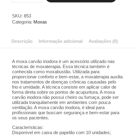
BASTÃO
C/10
UNIDADES
SKU:
853
quantidade
Categoria:
Moxas
Descrição
Informação adicional
Avaliações (0)
A moxa carvão inodora é um acessório utilizado nas
técnicas de moxaterapia. Essa técnica também é
conhecida como moxabustão. Utilizada para
proporcionar conforto e bem-estar, a moxaterapia auxilia
nos tratamentos de doenças crônicas causadas pelo
frio e umidade. A técnica consiste em aplicar calor de
forma direta sobre os pontos de acupuntura. A moxa
carvão inodora não possui cheiro ou fumaça, pode ser
utilizada tranquilamente em ambientes com pouca
ventilação. A moxa carvão inodora, é ideal para
profissionais que buscam segurança e bem-estar para
os seus pacientes.
Características:
Disponível em caixa de papelão com 10 unidades;