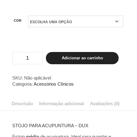
COR
ESTOJO
Adicionar ao carrinho
PARA
ACUPUNTURA
MÉDIO
-
SKU:
Não aplicável
DUX
Categoria:
Acessórios Clínicos
quantidade
Descrição
Informação adicional
Avaliações (0)
STOJO PARA ACUPUNTURA – DUX
Estojo
médio
de acupuntura. Ideal para guardar e