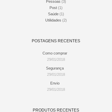
Pessoas
(3)
do
produto
Post
(1)
Saúde
(1)
Utilidades
(2)
POSTAGENS RECENTES
Como comprar
29/01/2018
Segurança
29/01/2018
Envio
29/01/2018
PRODUTOS RECENTES