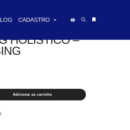
BLOG
CADASTRO
Pesquisa
Mais informações
Barra lateral da loja
 HOLÍSTICO –
SING
Adicionar ao carrinho
s