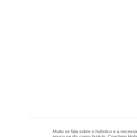
Muito se fala sobre o holístico e a nece
pouco se diz como fazê-lo. Coaching Holí