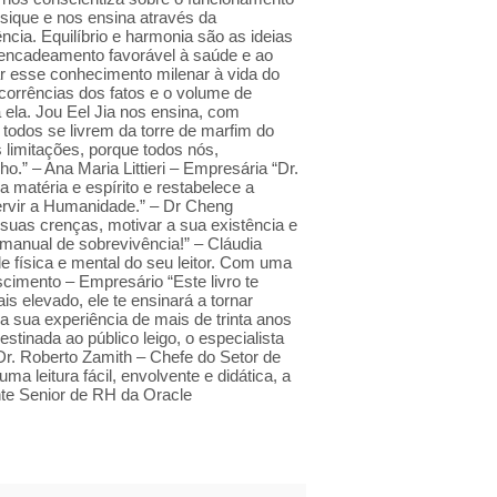
sique e nos ensina através da
cia. Equilíbrio e harmonia são as ideias
sencadeamento favorável à saúde e ao
car esse conhecimento milenar à vida do
orrências dos fatos e o volume de
ela. Jou Eel Jia nos ensina, com
 todos se livrem da torre de marfim do
limitações, porque todos nós,
.” – Ana Maria Littieri – Empresária “Dr.
 matéria e espírito e restabelece a
servir a Humanidade.” – Dr Cheng
suas crenças, motivar a sua existência e
manual de sobrevivência!” – Cláudia
 física e mental do seu leitor. Com uma
cimento – Empresário “Este livro te
is elevado, ele te ensinará a tornar
ca sua experiência de mais de trinta anos
tinada ao público leigo, o especialista
Dr. Roberto Zamith – Chefe do Setor de
 leitura fácil, envolvente e didática, a
ente Senior de RH da Oracle