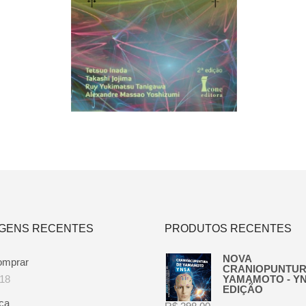
R$
58,00
Adicionar ao carrinho
GENS RECENTES
PRODUTOS RECENTES
NOVA
omprar
CRANIOPUNTUR
018
YAMAMOTO - YNS
EDIÇÃO
ça