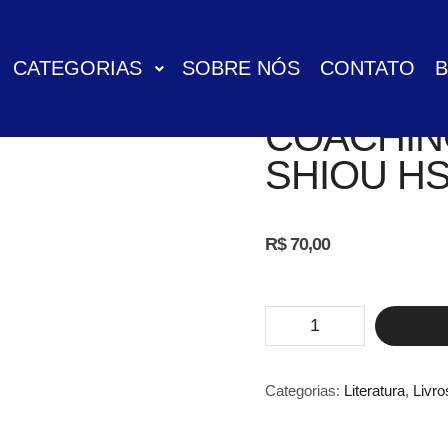
CATEGORIAS
SOBRE NÓS
CONTATO
COACHING
SHIOU H
R$
70,00
COACHING
HOLÍSTICO
-
SHIOU
HSING
Categorias:
Literatura
,
Livro
quantidade