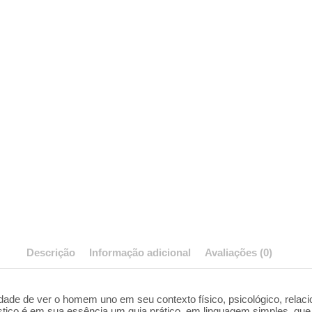
Descrição
Informação adicional
Avaliações (0)
ssidade de ver o homem uno em seu contexto físico, psicológico, rel
stico é em sua essência um guia prático, em linguagem simples, que