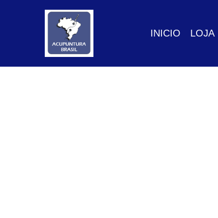
GTM-P3FN2X9X
INICIO
LOJA