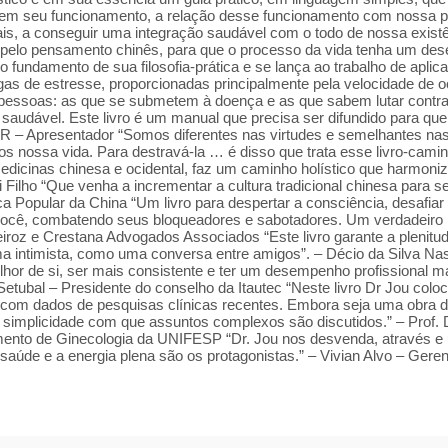
o em seu funcionamento, a relação desse funcionamento com nossa p
ais, a conseguir uma integração saudável com o todo de nossa existên
 pelo pensamento chinês, para que o processo da vida tenha um de
o fundamento de sua filosofia-prática e se lança ao trabalho de apli
 de estresse, proporcionadas principalmente pela velocidade de oc
e pessoas: as que se submetem à doença e as que sabem lutar contra 
saudável. Este livro é um manual que precisa ser difundido para que
R – Apresentador “Somos diferentes nas virtudes e semelhantes nas 
 nossa vida. Para destravá-la … é disso que trata esse livro-caminho
medicinas chinesa e ocidental, faz um caminho holístico que harmoniza
 Filho “Que venha a incrementar a cultura tradicional chinesa para 
 Popular da China “Um livro para despertar a consciência, desafiar 
e você, combatendo seus bloqueadores e sabotadores. Um verdadeiro 
oz e Crestana Advogados Associados “Este livro garante a plenitude
ma intimista, como uma conversa entre amigos”. – Décio da Silva Nas
melhor de si, ser mais consistente e ter um desempenho profissional ma
o Setubal – Presidente do conselho da Itautec “Neste livro Dr Jou colo
da com dados de pesquisas clínicas recentes. Embora seja uma obra des
simplicidade com que assuntos complexos são discutidos.” – Prof. 
nto de Ginecologia da UNIFESP “Dr. Jou nos desvenda, através e uma
 saúde e a energia plena são os protagonistas.” – Vivian Alvo – Ger