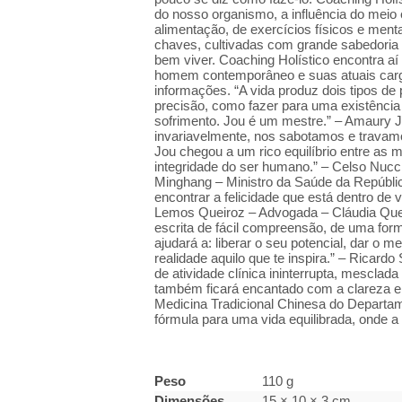
do nosso organismo, a influência do mei
alimentação, de exercícios físicos e ment
chaves, cultivadas com grande sabedoria
bem viver. Coaching Holístico encontra aí 
homem contemporâneo e suas atuais cargas
informações. “A vida produz dois tipos d
precisão, como fazer para uma existência 
sofrimento. Jou é um mestre.” – Amaury J
invariavelmente, nos sabotamos e travamos
Jou chegou a um rico equilíbrio entre as 
integridade do ser humano.” – Celso Nucci
Minghang – Ministro da Saúde da República
encontrar a felicidade que está dentro d
Lemos Queiroz – Advogada – Cláudia Queir
escrita de fácil compreensão, de uma for
ajudará a: liberar o seu potencial, dar o 
realidade aquilo que te inspira.” – Ricard
de atividade clínica ininterrupta, mescla
também ficará encantado com a clareza e 
Medicina Tradicional Chinesa do Departame
fórmula para uma vida equilibrada, onde a
Peso
110 g
Dimensões
15 × 10 × 3 cm