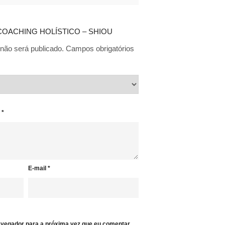
ar “COACHING HOLÍSTICO – SHIOU
não será publicado.
Campos obrigatórios
o
*
E-mail
*
vegador para a próxima vez que eu comentar.