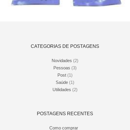
Este
Ver opções
produto
tem
várias
variantes.
As
opções
podem
CATEGORIAS DE POSTAGENS
ser
escolhidas
na
Novidades
(2)
página
Pessoas
(3)
do
produto
Post
(1)
Saúde
(1)
Utilidades
(2)
POSTAGENS RECENTES
Como comprar