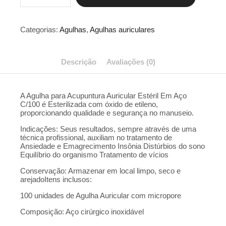
0,25x1.3mm
C/100
-
Categorias:
Agulhas
,
Agulhas auriculares
Tony
quantidade
Descrição
Avaliações (0)
A Agulha para Acupuntura Auricular Estéril Em Aço
C/100 é Esterilizada com óxido de etileno,
proporcionando qualidade e segurança no manuseio.
Indicações: Seus resultados, sempre através de uma
técnica profissional, auxiliam no tratamento de
Ansiedade e Emagrecimento Insônia Distúrbios do sono
Equilíbrio do organismo Tratamento de vícios
Conservação: Armazenar em local limpo, seco e
arejadoItens inclusos:
100 unidades de Agulha Auricular com micropore
Composição: Aço cirúrgico inoxidável