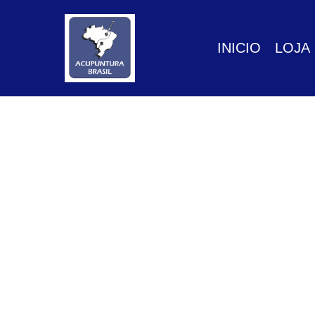
GTM-P3FN2X9X
INICIO
LOJA