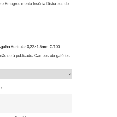
e e Emagrecimento Insônia Distúrbios do
 “Agulha Auricular 0,22×1.5mm C/100 –
não será publicado.
Campos obrigatórios
o
*