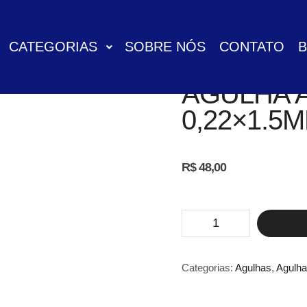
CATEGORIAS
SOBRE NÓS
CONTATO
AGULHA 
0,22×1.5
R$
48,00
Agulha
Auricular
0,22x1.5mm
C/100
-
Categorias:
Agulhas
,
Agulha
Tony
quantidade