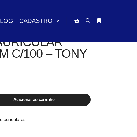
BLOG
CADASTRO
Pesquisa
Mais informações
Barra lateral da loja
AURICULAR
MM C/100 – TONY
Adicionar ao carrinho
s auriculares