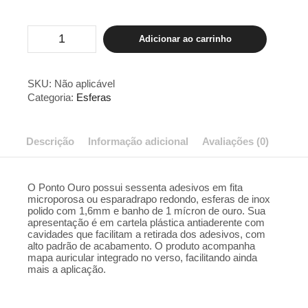
ADESIVO
Adicionar ao carrinho
OURO
-
DUX
quantidade
SKU:
Não aplicável
Categoria:
Esferas
Descrição
Informação adicional
Avaliações (0)
O Ponto Ouro possui sessenta adesivos em fita
microporosa ou esparadrapo redondo, esferas de inox
polido com 1,6mm e banho de 1 mícron de ouro. Sua
apresentação é em cartela plástica antiaderente com
cavidades que facilitam a retirada dos adesivos, com
alto padrão de acabamento. O produto acompanha
mapa auricular integrado no verso, facilitando ainda
mais a aplicação.