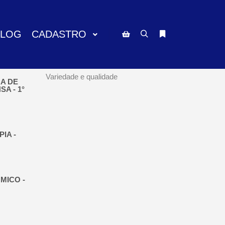
BLOG
CADASTRO
Pesquisa
Mais informações
Barra lateral da loja
ACUPUNTURA BRASIL
Variedade e qualidade
A DE
A - 1°
IA -
MICO -