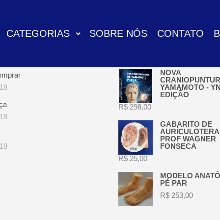
CATEGORIAS
SOBRE NÓS
CONTATO
GENS RECENTES
PRODUTOS RECENTES
NOVA
omprar
CRANIOPUNTUR
018
YAMAMOTO - YNS
EDIÇÃO
ça
R$
298,00
018
GABARITO DE
AURÍCULOTERAP
PROF WAGNER
018
FONSECA
R$
25,00
MODELO ANATÔ
PÉ PAR
R$
253,00